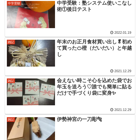
中学受験：塾システム使いこなし
中学受験
術①後日テスト
2022.01.19
年末のお正月食材買い出し🥬初め
雑記
て買った🍊橙（だいだい）と年越
し
2021.12.29
会えない時こそ心を込めた袋でお
雑記
年玉を送ろう♡誰でも簡単に貼る
だけで手づくり袋に変身✨
2021.12.29
伊勢神宮の一刀彫🐅
雑記