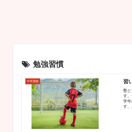
勉強習慣
習
中学受験
塾と
す。
学年
す。
す。