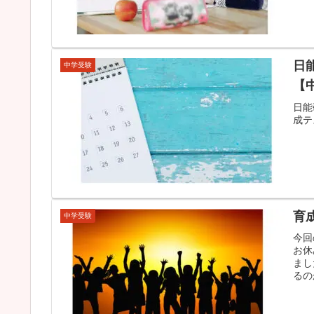
日
中学受験
【
日能
成テ
育
中学受験
今回
お休
まし
るの