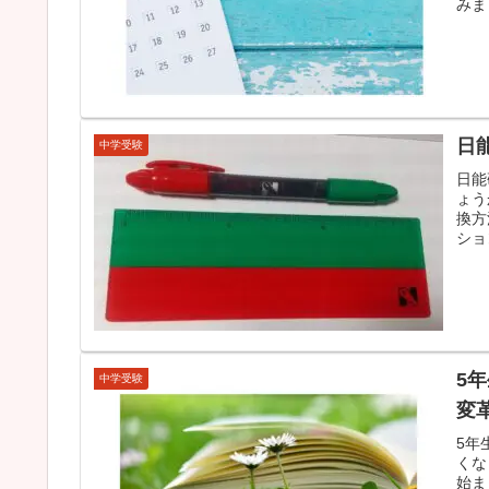
みま
日
中学受験
日能
ょう
換方
ショ
5
中学受験
変
5年
くな
始ま