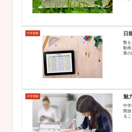
日
中学受験
塾を
動画
業の
魅
中学受験
中学
開放
るこ