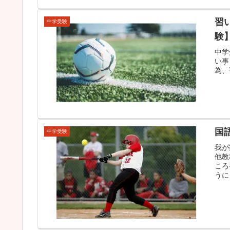
習
中学受験
験
中学
い事
為、
国
中学受験
我が
他教
ころ
うに