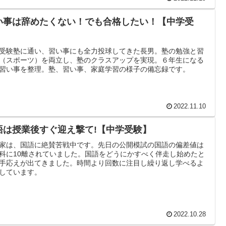
い事は辞めたくない！でも合格したい！【中学受
】
受験塾に通い、習い事にも全力投球してきた長男。塾の勉強と習
（スポーツ）を両立し、塾のクラスアップを実現。６年生になる
習い事を整理。塾、習い事、家庭学習の様子の備忘録です。
2022.11.10
語は授業後すぐ迎え撃て!【中学受験】
家は、国語に絶賛苦戦中です。先日の公開模試の国語の偏差値は
科に10離されていました。国語をどうにかすべく伴走し始めたと
手応えが出てきました。時間より回数に注目し繰り返し学べるよ
しています。
2022.10.28