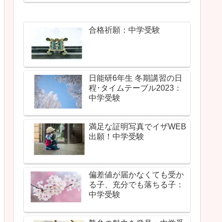
合格祈願：中学受験
日能研6年生 冬期講習の日
程･タイムテーブル2023：
中学受験
満足な証明写真でイザWEB
出願！中学受験
偏差値が届かなくても受か
る子、充分でも落ちる子：
中学受験