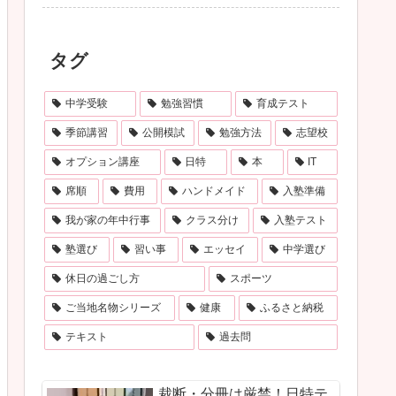
タグ
中学受験
勉強習慣
育成テスト
季節講習
公開模試
勉強方法
志望校
オプション講座
日特
本
IT
席順
費用
ハンドメイド
入塾準備
我が家の年中行事
クラス分け
入塾テスト
塾選び
習い事
エッセイ
中学選び
休日の過ごし方
スポーツ
ご当地名物シリーズ
健康
ふるさと納税
テキスト
過去問
裁断・分冊は厳禁！日特テ