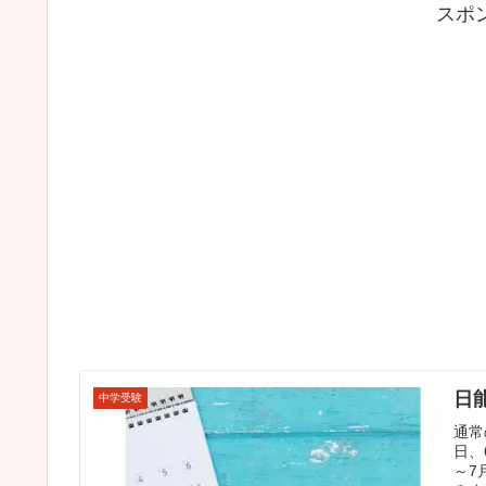
スポ
日
中学受験
通常
日、
～7