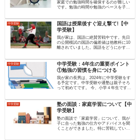
家庭での勉強時間を確保するのが難しい
です。勉強の時間や勉強のペースを子ど
もが自ら決めて取り組めるようになって
欲しいと思います。
国語は授業後すぐ迎え撃て!【中
中学受験
学受験】
我が家は、国語に絶賛苦戦中です。先日
の公開模試の国語の偏差値は他教科に10
離されていました。国語をどうにかすべ
く伴走し始めたところ手応えが出てきま
した。時間より回数に注目し繰り返し学
べるようにしています。
中学受験：4年生の重要ポイント
中学受験
①勉強の習慣を身につける
我が家の長男は、2024年に中学受験をす
る予定です。中学受験や通塾は親子そろ
って初めてです。 今、小学４年生ですが
通塾している日能研では2月から小学5年
生となります。2月の進級を前に、新5年
生の在籍クラスの発表がありました。先
塾の面談：家庭学習について【中
中学受験
日、通知をいた...
学受験】
塾の面談で「家庭学習」について、我が
子に合った勉強の仕方やアドバイスを聞
くことができました。特に苦戦している
国語。先生が考えてくださった勉強プラ
ンに沿って、優先順位を守り頑張て行き