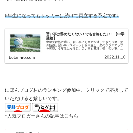
6年生
になって
もサッカーは続けて両立する予定です↓
習い事は辞めたくない！でも合格したい！【中学
受験】
中学受験塾に通い、習い事にも全力投球してきた長男。塾
の勉強と習い事（スポーツ）を両立し、塾のクラスアップ
を実現。６年生になる為、習い事を整理。塾、習い事、家
庭学習の様子の備忘録です。
2022.11.10
botan-iro.com
にほんブログ村のランキング参加中。クリックで応援して
いただけると嬉しいです。
↑人気ブロガーさんの記事はこちら