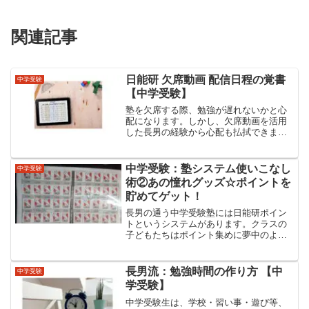
関連記事
日能研 欠席動画 配信日程の覚書
中学受験
【中学受験】
塾を欠席する際、勉強が遅れないかと心
配になります。しかし、欠席動画を活用
した長男の経験から心配も払拭できまし
た。今回、動画授業の配信日程が分かり
ましたので紹介します。
中学受験：塾システム使いこなし
中学受験
術②あの憧れグッズ☆ポイントを
貯めてゲット！
長男の通う中学受験塾には日能研ポイン
トというシステムがあります。クラスの
子どもたちはポイント集めに夢中のよう
です。日能研ポイントについての体験を
レポートします✏日能研ポイントとは日
能研ポイントとは、簡単に言うと自分の
長男流：勉強時間の作り方 【中
中学受験
頑張りがポイントとして蓄...
学受験】
中学受験生は、学校・習い事・遊び等、