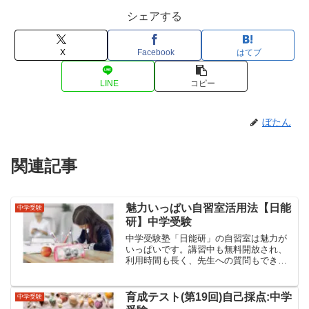
シェアする
X
Facebook
はてブ
LINE
コピー
ぼたん
関連記事
魅力いっぱい自習室活用法【日能
中学受験
研】中学受験
中学受験塾「日能研」の自習室は魅力が
いっぱいです。講習中も無料開放され、
利用時間も長く、先生への質問もできま
す。上手に活用することで1日のメリハリ
もつきます。
育成テスト(第19回)自己採点:中学
中学受験