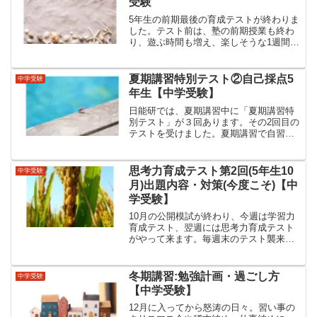
受験
5年生の前期最後の育成テストが終わりま
した。テスト前は、塾の前期授業も終わ
り、遊ぶ時間も増え、楽しそうな1週間で
した。しかし「勉強しているかな？」と
ちょっと勉強量が足りているか心配にも
なりました。育成テスト自己採点
夏期講習特別テスト②自己採点5
中学受験
（2022．7.16）国語...
年生【中学受験】
日能研では、夏期講習中に「夏期講習特
別テスト」が３回あります。その2回目の
テストを受けました。夏期講習で自習室
デビュー。勉強は全て自習室で完結して
いましたが自習室が閉鎖。帰宅後に自宅
で勉強するスタイルになりました。夏期
思考力育成テスト第2回(5年生10
中学受験
講習特別テスト②自己採...
月)出題内容・対策(今度こそ)【中
学受験】
10月の公開模試が終わり、今週は学習力
育成テスト、翌週には思考力育成テスト
がやって来ます。毎週末のテスト襲来は
止まりません💦５年生の９月から全５回
開催される思考力育成テストは、なかな
かのスゴモノでして…。初回の9月は…ぼ
冬期講習:勉強計画・過ごし方
中学受験
たん思考力育成テスト...
【中学受験】
12月に入ってから怒涛の日々。習い事の