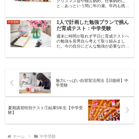
クリスマス会や稽古納め。仕事納めに
と…あっという間に年の瀬。年内も残す
ところ数日ですね。そんな中、冬期講習
へ毎日元気に通っています。冬期講習勉
強計画塾からの帰宅時間に会えない状況
1人で計画した勉強プランで挑ん
中学受験
が続きましたが勉強計画を...
だ育成テスト：中学受験
週末に時間が取れず平日に育成テストへ
の勉強を長男自ら考えて取り組みまし
た。今の自分にどんな勉強が必要なのか
自己分析するよい機会となりました。
魅力いっぱい自習室活用法【日能研】中
学受験
夏期講習特別テスト①結果5年生【中学受
験】
ホーム
中学受験