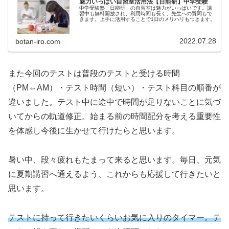
魅力いっぱい自習室活用法【日能研】中学受験
中学受験塾「日能研」の自習室は魅力がいっぱいです。講
習中も無料開放され、利用時間も長く、先生への質問もで
きます。上手に活用することで1日のメリハリもつきます。
2022.07.28
botan-iro.com
また今回のテストは普段のテストと受ける時間
（PM⇔AM）・テスト時間（短い）・テスト科目の順番が
違いました。テスト中に途中で時間が足りないことに気づ
いてからの軌道修正。始まる前の時間配分を考える重要性
を体感し今後に生かせて行けたらと思います。
暑い中、段々疲れもたまって来ると思います。毎日、元気
に夏期講習へ通えるよう、これからも応援して行きたいと
思います。
テストに持って行きたいくらいお気に入りのタイマー。テ