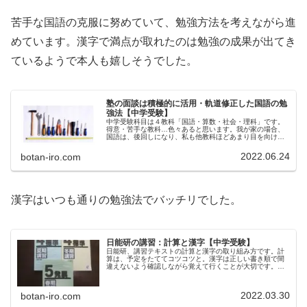
苦手な国語の克服に努めていて、勉強方法を考えながら進
めています。漢字で満点が取れたのは勉強の成果が出てき
ているようで本人も嬉しそうでした。
塾の面談は積極的に活用・軌道修正した国語の勉
強法【中学受験】
中学受験科目は４教科「国語・算数・社会・理科」です。
得意・苦手な教科…色々あると思います。我が家の場合、
国語は、後回しになり、私も他教科ほどあまり目を向けて
来ませんでした。しかし、ここへ来て国語が伸び悩み塾の
面談を経て軌道修正しました。「国...
2022.06.24
botan-iro.com
漢字はいつも通りの勉強法でバッチリでした。
日能研の講習：計算と漢字【中学受験】
日能研、講習テキストの計算と漢字の取り組み方です。計
算は、予定をたててコツコツと。漢字は正しい書き順で間
違えないよう確認しながら覚えて行くことが大切です。学
習の進捗状況や漢字の確認など親の関わるポイントも解説
します。
2022.03.30
botan-iro.com