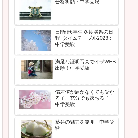
合格祈願：中学受験
日能研6年生 冬期講習の日
程･タイムテーブル2023：
中学受験
満足な証明写真でイザWEB
出願！中学受験
偏差値が届かなくても受か
る子、充分でも落ちる子：
中学受験
塾弁の魅力を発見：中学受
験