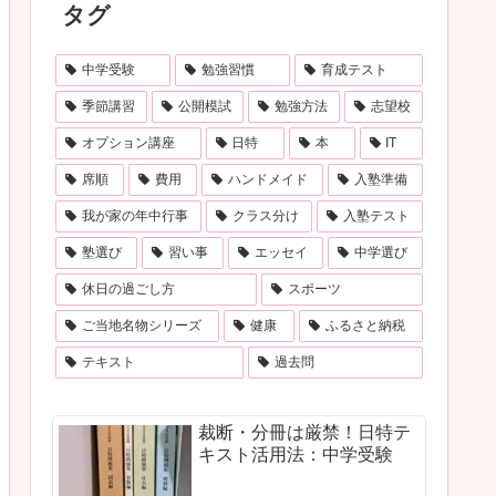
タグ
中学受験
勉強習慣
育成テスト
季節講習
公開模試
勉強方法
志望校
オプション講座
日特
本
IT
席順
費用
ハンドメイド
入塾準備
我が家の年中行事
クラス分け
入塾テスト
塾選び
習い事
エッセイ
中学選び
休日の過ごし方
スポーツ
ご当地名物シリーズ
健康
ふるさと納税
テキスト
過去問
裁断・分冊は厳禁！日特テ
キスト活用法：中学受験