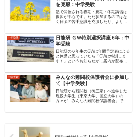
を克服：中学受験
塾で開催される春期・夏期・冬期講習は
復習が中心です。ただ参加するのではな
く日頃の苦手意識を克服したり、より理
解を深める場として活用したいですね。
まず、重要になるのは自己分析です。今
回、自己分析をし弱点を洗い出し講習へ
日能研 ＧＷ特別選択講座 6年：中
中学受験
の目標を立てました。苦手...
学受験
日能研の６年生のGWは年間予定表による
と休講と思っていたら「GWは特訓しま
す！」というお知らせが…案内が配布さ
れて受講するか悩み始めたらなんと結論
を出すまでの日数が１週間しかありませ
ん！しかも４月の１週目というバタバタ
みんなの難関校保護者会に参加し
中学受験
期。腰を据えて考える時...
て【中学受験】
日能研から難関校（御三家）へ進学した
現役大学生（東京大学、国立大学）の
方々が「みんなの難関校保護者会」で、
お話してくださいました。学校での6年間
の日々の成長をふりかえりお話しくださ
り「経験談に勝るものなし」で魅力いっ
ぱいでした。