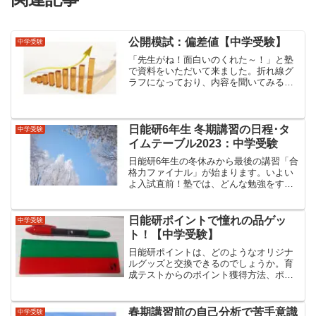
公開模試：偏差値【中学受験】
中学受験
「先生がね！面白いのくれた～！」と塾
で資料をいただいて来ました。折れ線グ
ラフになっており、内容を聞いてみる
と…今まで受けて来た公開模試の偏差値
をまとめたグラフでした。目指せ平坦！
偏差値のグラフは折れ線グラフじゃない
方が良いんだって良い時もあ...
日能研6年生 冬期講習の日程･タ
中学受験
イムテーブル2023：中学受験
日能研6年生の冬休みから最後の講習「合
格力ファイナル」が始まります。いよい
よ入試直前！塾では、どんな勉強をする
のでしょうか？2023年 冬休み期間「合
格力ファイナル」（日程、家庭学習・サ
ポート）についてレポートします✏日能
日能研ポイントで憧れの品ゲッ
中学受験
研 冬期講習（合格...
ト！【中学受験】
日能研ポイントは、どのようなオリジナ
ルグッズと交換できるのでしょうか。育
成テストからのポイント獲得方法、ポイ
ントとグッズの交換方法等を詳しくお伝
えします。ポイント集めは、学習へのモ
チベーションも上がります。
春期講習前の自己分析で苦手意識
中学受験