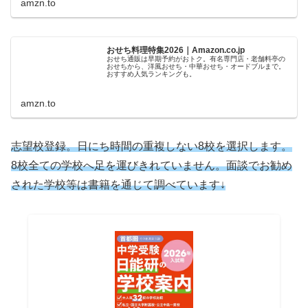
amzn.to
おせち料理特集2026｜Amazon.co.jp
おせち通販は早期予約がおトク。有名専門店・老舗料亭の
おせちから、洋風おせち・中華おせち・オードブルまで。
おすすめ人気ランキングも。
amzn.to
志望校登録。日にち時間の重複しない8校を選択します。
8校全ての学校へ足を運びきれていません。面談でお勧め
された学校等は書籍を通じて調べています↓