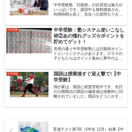
中学受験塾「日能研」の自習室は魅力が
いっぱいです。講習中も無料開放され、
利用時間も長く、先生への質問もできま
す。上手に活用することで1日のメリハリ
もつきます。
中学受験：塾システム使いこなし
中学受験
術②あの憧れグッズ☆ポイントを
貯めてゲット！
長男の通う中学受験塾には日能研ポイン
トというシステムがあります。クラスの
子どもたちはポイント集めに夢中のよう
です。日能研ポイントについての体験を
レポートします✏日能研ポイントとは日
能研ポイントとは、簡単に言うと自分の
国語は授業後すぐ迎え撃て!【中
中学受験
頑張りがポイントとして蓄...
学受験】
我が家は、国語に絶賛苦戦中です。先日
の公開模試の国語の偏差値は他教科に10
離されていました。国語をどうにかすべ
く伴走し始めたところ手応えが出てきま
した。時間より回数に注目し繰り返し学
べるようにしています。
育成テスト第7回（5年生 12月）結果【中