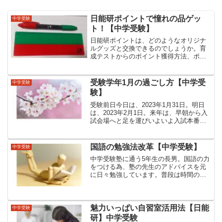
日能研ポイントで憧れの品ゲッ
中学受験
ト！【中学受験】
日能研ポイントは、どのようなオリジナ
ルグッズと交換できるのでしょうか。育
成テストからのポイント獲得方法、ポイ
ントとグッズの交換方法等を詳しくお伝
えします。ポイント集めは、学習へのモ
チベーションも上がります。
受験学年1月の過ごし方【中学受
中学受験
験】
受験前日今日は、2023年1月31日。明日
は、2023年2月1日。来年は、早朝から入
試会場へと足を運びいよいよ入試本番が
やって来ます。受験前夜の先輩方のブロ
グやお話を聞いていて、感極まって涙
が…受験は、数日。でもそこまでの頑張
国語の勉強法改革【中学受験】
中学受験
りは何年も…と...
中学受験塾に通う5年生の長男。国語の力
をつける為、塾の先生のアドバイスを元
に日々勉強しています。普段は時間の取
りにくい記述問題の勉強を夏休みという
時間を利用して開始しました。国語：勉
強法改革改革前下記の要点で長男自ら進
めていました。授業を受...
魅力いっぱい自習室活用法【日能
中学受験
研】中学受験